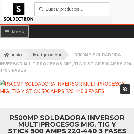
Saltar
Ir
Buscar
Buscar
a
al
por:
navegación
contenido
Menú
Productos
Exp
Inicio
Multiproceso
R500MP SOLDADORA
me
PROCESOS
Exp
hijo
INVERSOR MULTIPROCESOS MIG, TIG Y STICK 500 AMPS 220-
me
NUESTRAS MARCAS
440 3 FASES
Exp
hijo
me
Encuéntranos
Exp
hijo
me
Mi sesión
hijo
Garantías
R500MP SOLDADORA INVERSOR
MULTIPROCESOS MIG, TIG Y
STICK 500 AMPS 220-440 3 FASES