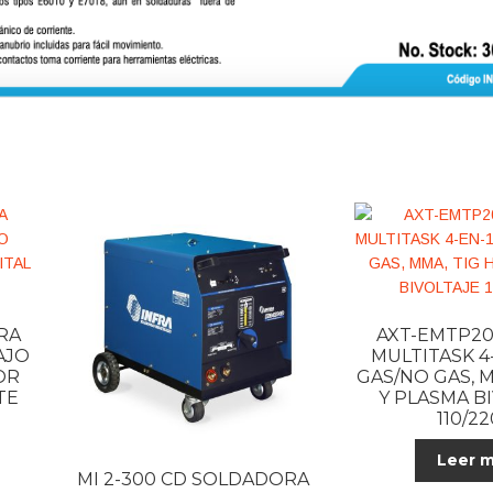
RA
AXT-EMTP20
AJO
MULTITASK 4-
OR
GAS/NO GAS, M
TE
Y PLASMA B
110/2
Leer 
MI 2-300 CD SOLDADORA