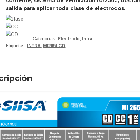
corriente, sistema de ventilación forzada, dos r
salida para aplicar toda clase de electrodos.
Categorías:
Electrodo
,
Infra
Etiquetas:
INFRA
,
MI265LCD
cripción