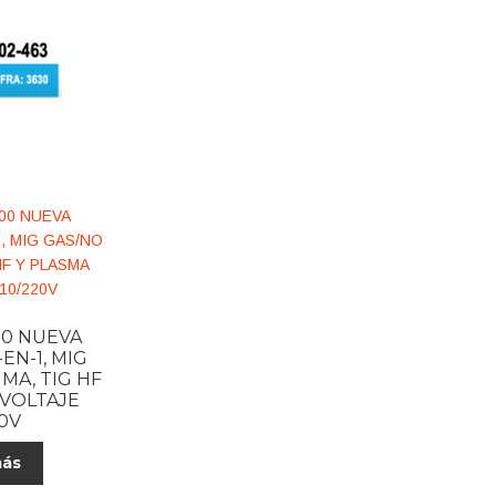
0 NUEVA
EN-1, MIG
MA, TIG HF
IVOLTAJE
20V
más