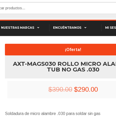
NUESTRAS MARCAS
ENCUÉNTRANOS
MI SE
 ALAMBRE TUB NO GAS .030
¡Oferta!
AXT-MAGS030 ROLLO MICRO AL
TUB NO GAS .030
Original
Curre
$
390.00
$
290.00
price
price
was:
is:
Soldadura de micro alambre .030 para soldar sin gas