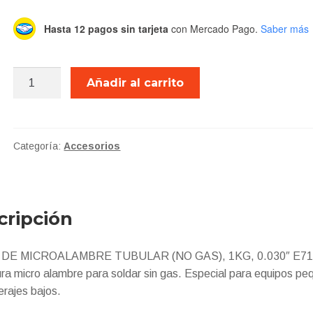
$390.00.
$290.
Hasta 12 pagos sin tarjeta
con Mercado Pago.
Saber más
AXT-
Añadir al carrito
MAGS030
ROLLO
MICRO
ALAMBRE
Categoría:
Accesorios
TUB
NO
GAS
cripción
.030
cantidad
DE MICROALAMBRE TUBULAR (NO GAS), 1KG, 0.030″ E7
ra micro alambre para soldar sin gas. Especial para equipos p
rajes bajos.