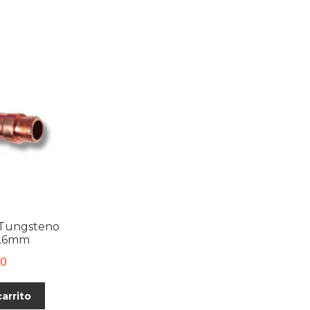
 Tungsteno
 1.6mm
00
carrito