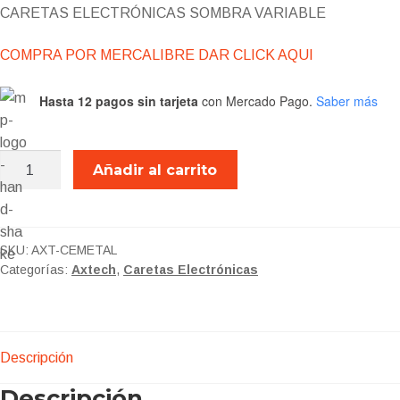
CARETAS ELECTRÓNICAS SOMBRA VARIABLE
COMPRA POR MERCALIBRE DAR CLICK AQUI
Hasta 12 pagos sin tarjeta
con Mercado Pago.
Saber más
AXT-
Añadir al carrito
CEMETAL
cantidad
SKU:
AXT-CEMETAL
Categorías:
Axtech
,
Caretas Electrónicas
Descripción
Descripción