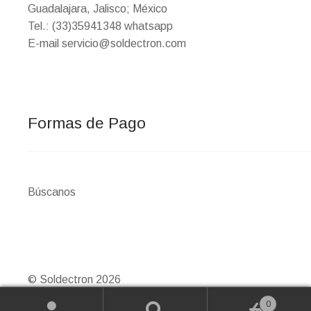
Guadalajara, Jalisco; México
Tel.: (33)35941348 whatsapp
E-mail servicio@soldectron.com
Formas de Pago
Búscanos
© Soldectron 2026
Creado con Storefront y WooCommerce
.
0