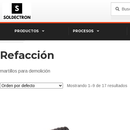
Saltar
Ir
Buscar
Buscar
a
al
por:
navegación
contenido
PRODUCTOS
PROCESOS
Inicio
REFACCIÓN
Refacción
martillos para demolición
Mostrando 1–9 de 17 resultados