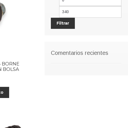
mínimo
má
Filtrar
Comentarios recientes
8 BORNE
N BOLSA
to